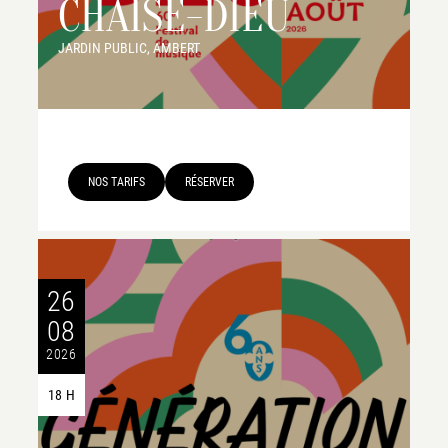
CHAISE-DIEU
JARDIN PUBLIC, AMBERT
NOS TARIFS
RÉSERVER
26
08
2026
18 H