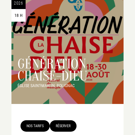
2026
18 H
GÉNÉRATION
CHAISE-DIEU
ÉGLISE SAINT-MARTIN, POLIGNAC
NOS TARIFS
RÉSERVER