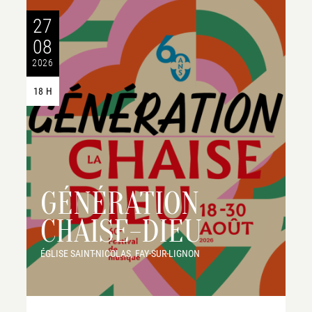
27
08
2026
18 H
GÉNÉRATION
CHAISE-DIEU
ÉGLISE SAINT-NICOLAS, FAY-SUR-LIGNON