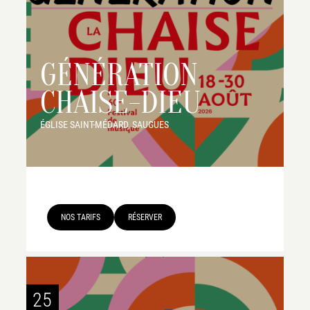
GÉNÉRATION
CHAISE-DIEU
ÉGLISE SAINT-MÉDARD, SAUGUES
NOS TARIFS
RÉSERVER
25