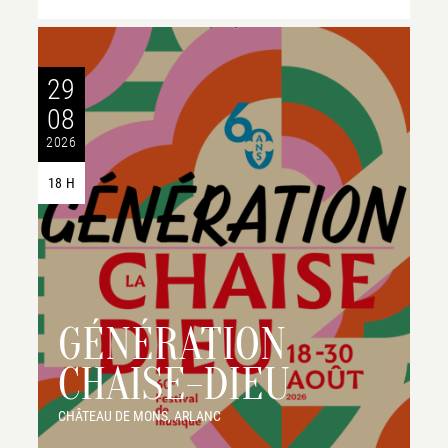
29
08
2026
18 H
GÉNÉRATION
CHAISE-DIEU
CHÂTEAU DE MONS, ARLANC