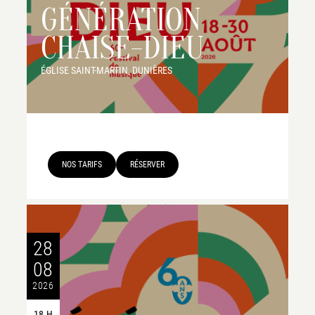
GÉNÉRATION
CHAISE-DIEU
ÉGLISE SAINT-MARTIN, DUNIÈRES
NOS TARIFS
RÉSERVER
28
08
2026
18 H