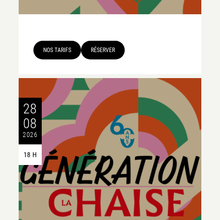
NOS TARIFS
RÉSERVER
28
08
2026
18 H