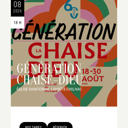
08
2026
18 H
GÉNÉRATION
CHAISE-DIEU
ÉGLISE SAINT-CROIX, LAVOÛTE-CHILHAC
NOS TARIFS
RÉSERVER