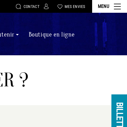
MENU
CONTACT
MES ENVIES
utenir
Boutique en ligne
R ?
BILLETTERIE