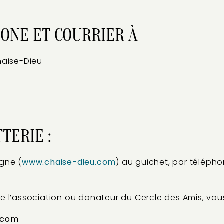
HONE ET COURRIER À
haise-Dieu
TERIE :
igne (
www.chaise-dieu.com
) au guichet, par télépho
e l’association ou donateur du Cercle des Amis, vous
u.com