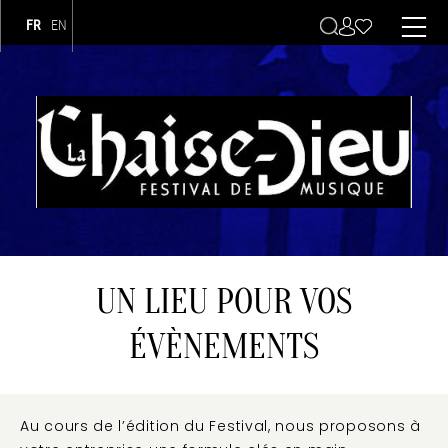
FR
EN
Navigation principale
UN LIEU POUR VOS
ÉVÈNEMENTS
Au cours de l’édition du Festival, nous proposons à