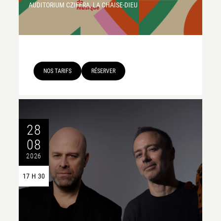
AUDITORIUM CZIFFRA, LA CHAISE-DIEU
NOS TARIFS
RÉSERVER
28
08
2026
17 H 30