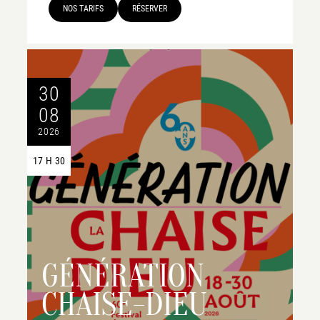
NOS TARIFS
RÉSERVER
30
08
2026
17 H 30
GÉNÉRATION
CHAISE-DIEU