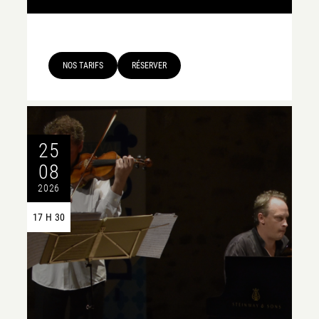
NOS TARIFS
RÉSERVER
25
08
2026
17 H 30